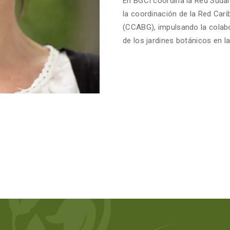
En BGCI coordina la Red Suda
la coordinación de la Red Car
(CCABG), impulsando la colabor
de los jardines botánicos en l