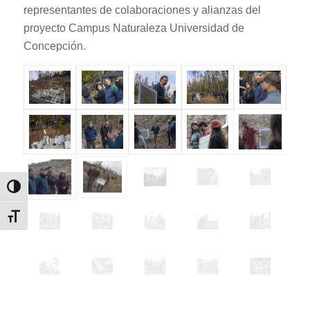
representantes de colaboraciones y alianzas del
proyecto Campus Naturaleza Universidad de
Concepción.
Alternar alto contraste
Alternar tamaño de letra