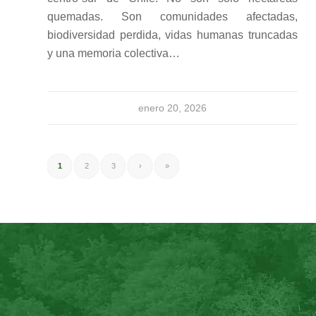
quemadas. Son comunidades afectadas,
biodiversidad perdida, vidas humanas truncadas
y una memoria colectiva…
enero 20, 2026
1
2
3
›
»