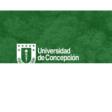
campusnaturaleza@udec.cl
Concepción, Chile
Campus Naturaleza UdeC