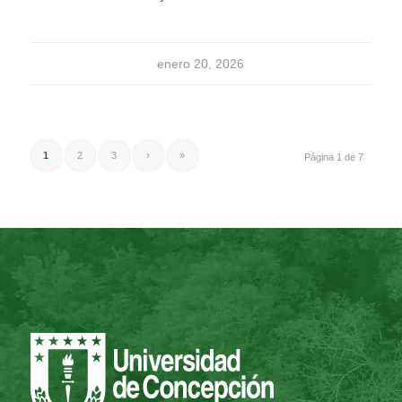
enero 20, 2026
1
2
3
›
»
Página 1 de 7