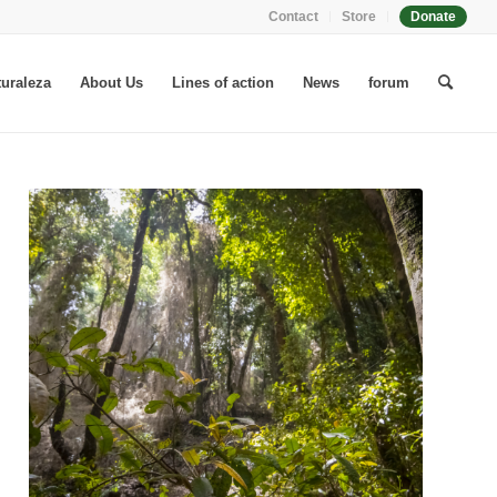
Contact
Store
Donate
uraleza
About Us
Lines of action
News
forum