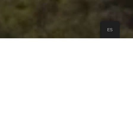
ES
¿QUÉ ES
CAMPUS
NATURALEZA?