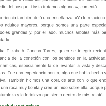
edio del bosque. Hasta trotamos algunos», comentó.
xperiencia también dejó una enseñanza: «Yo lo relaciono
s adultos mayores, porque somos una parte especia
boles grandes y, por el lado, muchos árboles más p
idad».
ika Elizabeth Concha Torres, quien se integró recien
ancia de la conexión con los sentidos en la activida
inámicas, especialmente la de levantar la vista y descu
dos. Fue una experiencia bonita, algo que había hecho y
ativa. También hicimos una obra de arte con lo que en
 una roca muy bonita y creé un nido sobre ella, porque 
aturaleza y la fortaleza que siento dentro de mí», relató.
e salud y naturaleza