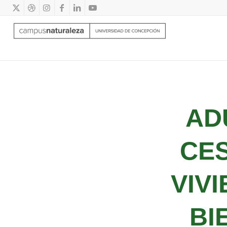
AD
CE
VIV
BI