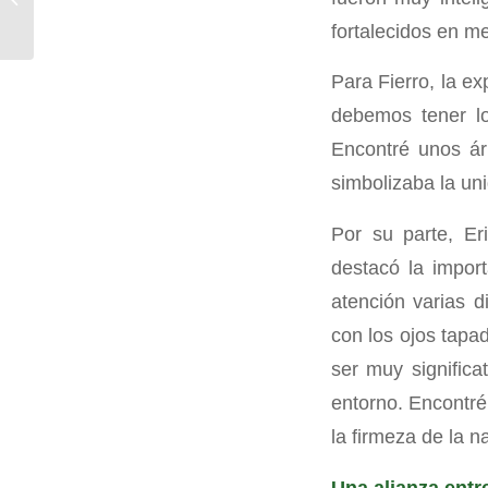
pasos claves con el
fortalecidos en m
apoyo de expertas y
expertos...
Para Fierro, la e
debemos tener lo
Encontré unos ár
simbolizaba la un
Por su parte, Er
destacó la import
atención varias d
con los ojos tapa
ser muy signific
entorno. Encontré
la firmeza de la n
Una alianza entr