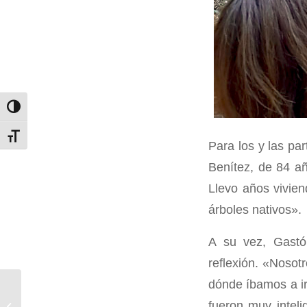
Alternar alto contraste
Alternar tamaño de letra
Para los y las par
Benítez, de 84 añ
Llevo años vivien
árboles nativos».
A su vez, Gastó
reflexión. «Noso
dónde íbamos a ir
Proyecto Campus
Naturaleza UdeC da
fueron muy inteli