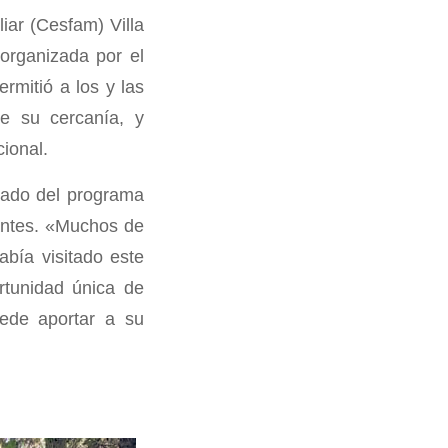
iar (Cesfam) Villa
organizada por el
rmitió a los y las
e su cercanía, y
cional.
gado del programa
pantes. «Muchos de
bía visitado este
ortunidad única de
uede aportar a su