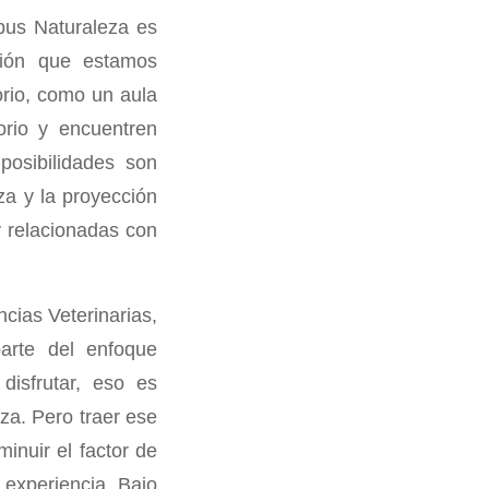
mpus Naturaleza es
ación que estamos
orio, como un aula
orio y encuentren
posibilidades son
za y la proyección
y relacionadas con
cias Veterinarias,
parte del enfoque
 disfrutar, eso es
za. Pero traer ese
inuir el factor de
a experiencia. Bajo