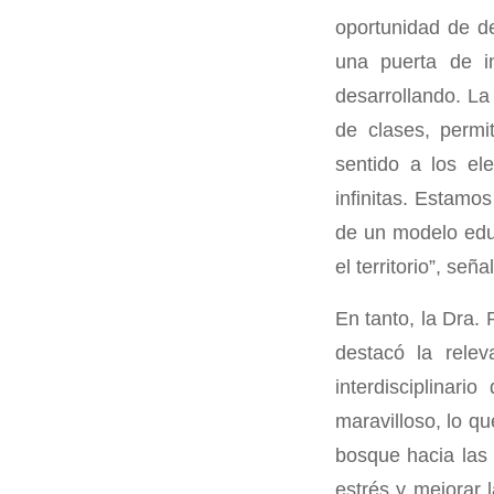
oportunidad de de
una puerta de in
desarrollando. La
de clases, permi
sentido a los el
infinitas. Estamo
de un modelo educ
el territorio”, seña
En tanto, la Dra.
destacó la relev
interdisciplinari
maravilloso, lo q
bosque hacia las 
estrés y mejorar l