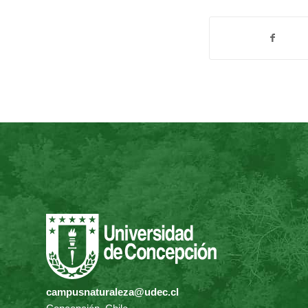
campusnaturaleza@udec.cl