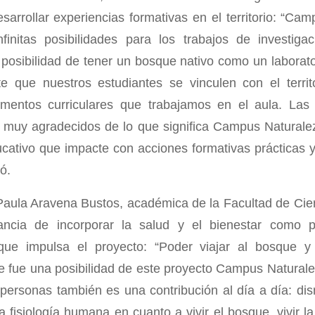
sarrollar experiencias formativas en el territorio: “Ca
finitas posibilidades para los trabajos de investig
 posibilidad de tener un bosque nativo como un laborat
te que nuestros estudiantes se vinculen con el territ
ementos curriculares que trabajamos en el aula. Las 
s muy agradecidos de lo que significa Campus Naturale
ativo que impacte con acciones formativas prácticas 
ló.
 Paula Aravena Bustos, académica de la Facultad de Cien
ancia de incorporar la salud y el bienestar como 
o que impulsa el proyecto: “Poder viajar al bosque y
ue fue una posibilidad de este proyecto Campus Naturale
personas también es una contribución al día a día: dism
a fisiología humana en cuanto a vivir el bosque, vivir l