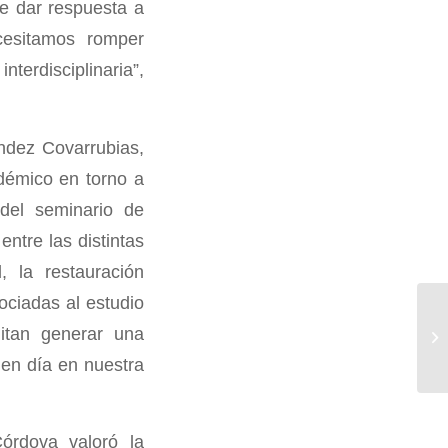
de dar respuesta a
cesitamos romper
nterdisciplinaria”,
ndez Covarrubias,
démico en torno a
 del seminario de
ntre las distintas
, la restauración
ociadas al estudio
mitan generar una
 en día en nuestra
órdova valoró la