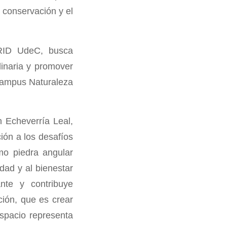
 conservación y el
VRID UdeC, busca
linaria y promover
 Campus Naturaleza
n Echeverría Leal,
ción a los desafíos
mo piedra angular
idad y al bienestar
nte y contribuye
ción, que es crear
espacio representa