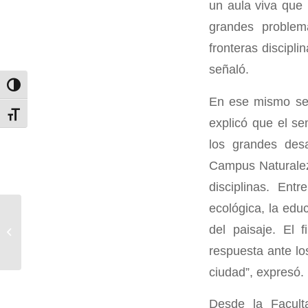
un aula viva que 
grandes problem
fronteras discipli
señaló.
Alternar alto contraste
En ese mismo sen
Alternar tamaño de letra
explicó que el s
los grandes desa
Campus Naturaleza
disciplinas. Ent
ecológica, la educ
Académica FCNO y
Curadora del Herbario
del paisaje. El 
CONC capacitan al
respuesta ante lo
equipo de Campus
Naturaleza...
ciudad”, expresó.
Desde la Facult