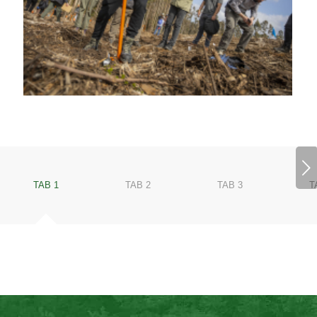
Posterior
TAB 1
TAB 2
TAB 3
T