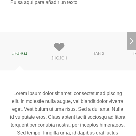
Pulsa aquí para añadir un texto
Posterior
JHJHGJ
TAB 3
T
JHGJGH
Lorem ipsum dolor sit amet, consectetur adipiscing
elit. In molestie nulla augue, vel blandit dolor viverra
eget. Vestibulum ut urna risus. Sed a dui ante. Nulla
id vulputate eros. Class aptent taciti sociosqu ad litora
torquent per conubia nostra, per inceptos himenaeos.
Sed tempor fringilla urna, id dapibus erat luctus