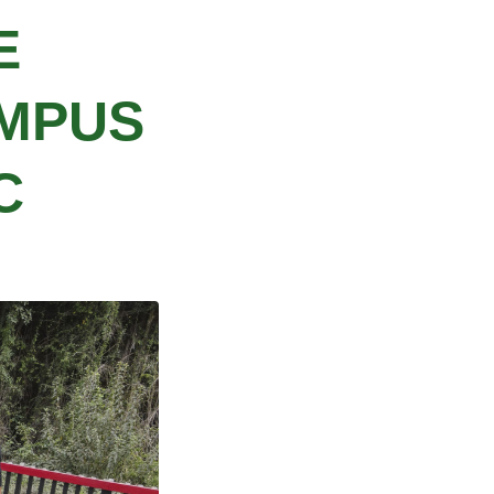
E
AMPUS
C