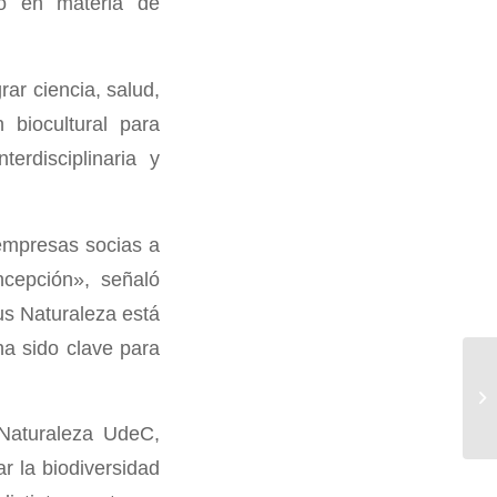
do en materia de
ar ciencia, salud,
 biocultural para
erdisciplinaria y
 empresas socias a
ncepción», señaló
s Naturaleza está
ha sido clave para
 Naturaleza UdeC,
r la biodiversidad