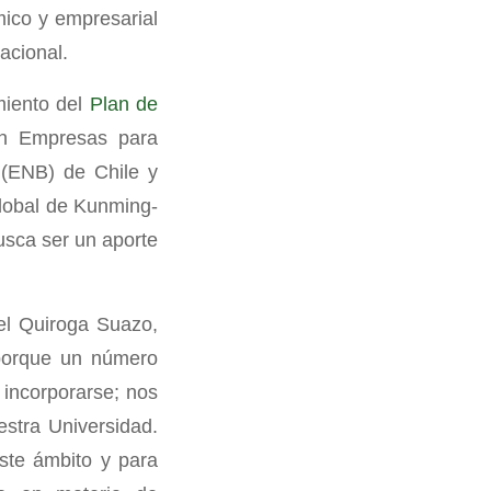
mico y empresarial
acional.
miento del
Plan de
ión Empresas para
d (ENB) de Chile y
Global de Kunming-
usca ser un aporte
el Quiroga Suazo,
 porque un número
 incorporarse; nos
estra Universidad.
este ámbito y para