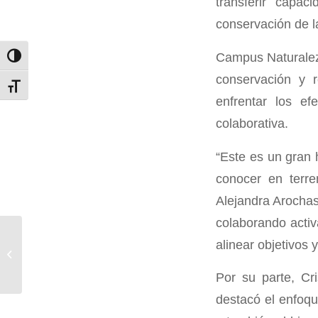
transferir capa
conservación de la
Campus Naturaleza
Alternar alto contraste
conservación y r
Alternar tamaño de letra
enfrentar los ef
colaborativa.
“Este es un gran 
conocer en terre
Alejandra Arocha
colaborando activ
Seguridad alimentaria y
alinear objetivos 
bosques: el rol de la
restauración
Por su parte, Cr
destacó el enfoqu