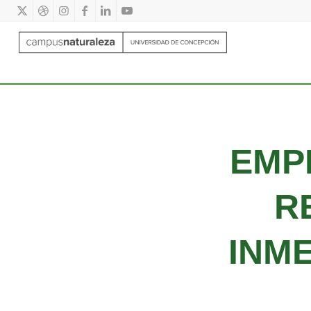
EMP
R
INM