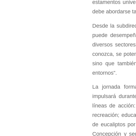
estamentos univer
debe abordarse t
Desde la subdirec
puede desempeñar
diversos sectore
conozca, se poten
sino que también
entornos”.
La jornada for
impulsará durant
líneas de acción:
recreación; educa
de eucaliptos por
Concepción y seg