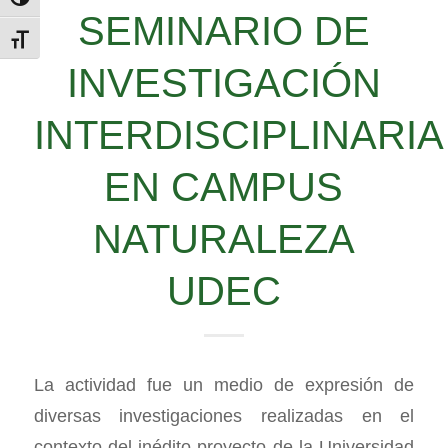
Alternar alto contraste
SEMINARIO DE
Alternar tamaño de letra
INVESTIGACIÓN
INTERDISCIPLINARIA
EN CAMPUS
NATURALEZA
UDEC
La actividad fue un medio de expresión de
diversas investigaciones realizadas en el
contexto del inédito proyecto de la Universidad