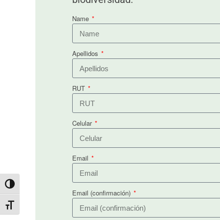
Name
Apellidos
RUT
Celular
Email
Toggle High Contrast
Email (confirmación)
Toggle Font size